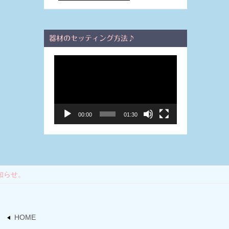
器材のセッティング方法♪
動
画
プ
レ
ー
00:00
01:30
ヤ
ー
知らせ。
HOME