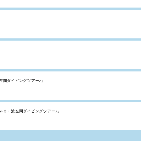
波左間ダイビングツアー♪」
ちゃま・波左間ダイビングツアー♪」