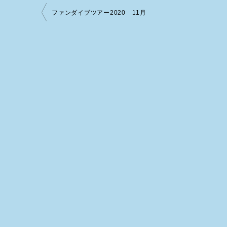
投
ファンダイブツアー2020 11月
稿
ナ
ビ
ゲ
ー
シ
ョ
ン