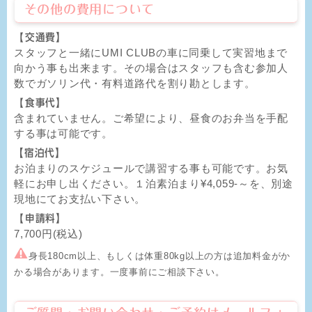
その他の費用について
【
交通費】
スタッフと一緒にUMI CLUBの車に同乗して実習地まで
向かう事も出来ます。その場合はスタッフも含む参加人
数でガソリン代・有料道路代を割り勘とします。
【
食事代】
含まれていません。ご希望により、昼食のお弁当を手配
する事は可能です。
【宿泊代】
お泊まりのスケジュールで講習する事も可能です。お気
軽にお申し出ください。１泊素泊まり¥4,059-～を、別途
現地にてお支払い下さい。
【
申請料】
7,700円(税込)
身長180cm以上、もしくは体重80kg以上の方は追加料金がか
かる場合があります。一度事前にご相談下さい。