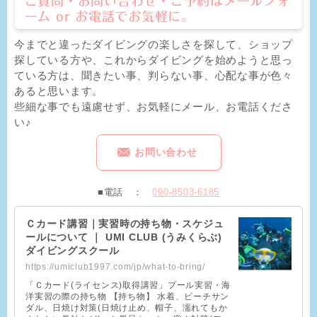
ご質問・お問い合わせ・ご予約はメールフォ
ーム or お電話でお気軽に。
今までと違ったダイビングの楽しさを探して、ショップ
探している方や、これからダイビングを始めようと思っ
ている方は、聞きたい事、判らない事、心配な事が色々
あると思います。
些細な事でも遠慮せず、お気軽にメール、お電話くださ
い♪
お問い合わせ
■電話 ：
090-8503-6185
Ｃカード講習｜実習時の持ち物・スケジュ
ールについて ｜ UMI CLUB (うみくらぶ)
ダイビングスクール
https://umiclub1997.com/jp/what-to-bring/
「Ｃカード(ライセンス)取得講習」プール実習・海
洋実習の際の持ち物 【持ち物】 水着、ビーチサン
ダル、日焼け対策(日焼け止め、帽子、濡れてもか