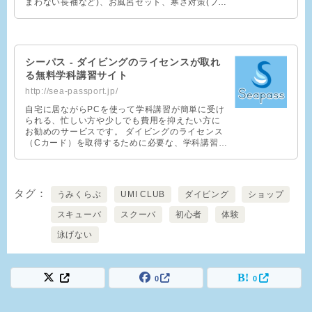
まわない長袖など)、お風呂セット、寒さ対策(フリ
ースなど、季節により)【貴重品 …
シーパス - ダイビングのライセンスが取れ
る無料学科講習サイト
http://sea-passport.jp/
自宅に居ながらPCを使って学科講習が簡単に受け
られる、忙しい方や少しでも費用を抑えたい方に
お勧めのサービスです。 ダイビングのライセンス
（Cカード）を取得するために必要な、学科講習が
無料で受講できるEラーニングサービスです。
タグ
うみくらぶ
UMI CLUB
ダイビング
ショップ
スキューバ
スクーバ
初心者
体験
泳げない
0
0