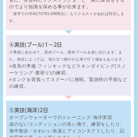
のでより知識を深める事が出来ます。
「座学での学科(TOTAL6時間位)」もリクエストがあれば対応しま
す。
④実技(プール)1～2日
※季節に合わせて、室内プール、屋外プールを使い分けます。ま
た、状況によっては、背の立つ穏やかな海で行う場合もあります。
»道具の準備·フィンキックなどスキンダイビング(スノ
ーケリング·素潜り)の練習。
»タンクを背負ってスクーバに挑戦。緊急時の手順など
の練習。
⑤実技(海洋)2日
オープンウォーターでのトレーニング·海洋実習
波のないコンディションの良い海で、練習をしたり、
海中散歩・かわいい魚達とアイコンタクトしたり、記