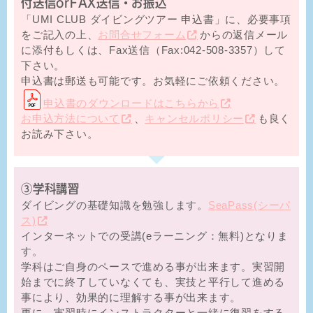
付送信orFAX送信・お振込
「UMI CLUB ダイビングツアー 申込書」に、必要事項
をご記入の上、
お問合せフォーム
からの返信メール
に添付もしくは、Fax送信（Fax:042-508-3357）して
下さい。
申込書は郵送も可能です。お気軽にご依頼ください。
申込書のダウンロードはこちらから
お申込方法について
、
キャンセルポリシー
も良く
お読み下さい。
③学科講習
ダイビングの基礎知識を勉強します。
SeaPass(シーパ
ス)
インターネットでの受講(eラーニング：無料)となりま
す。
学科はご自身のペースで進める事が出来ます。実習開
始までに終了していなくても、実技と平行して進める
事により、効果的に理解する事が出来ます。
更に、実習時にインストラクターと一緒に復習をする