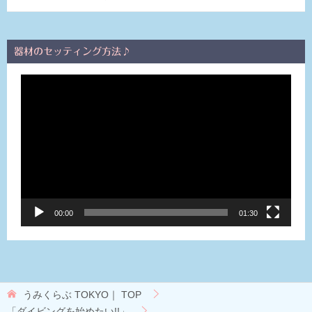
器材のセッティング方法♪
動
画
プ
レ
ー
ヤ
ー
00:00
01:30
うみくらぶ TOKYO｜
TOP
「ダイビングを始めたい!!」