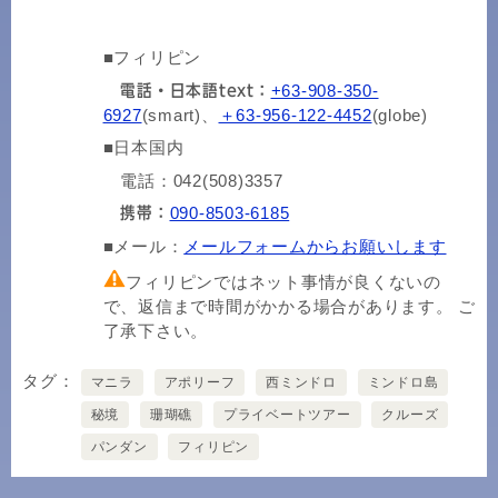
■フィリピン
+63-908-350-
電話・日本語text：
6927
(smart)、
＋63-956-122-4452
(globe)
■日本国内
電話：042(508)3357
090-8503-6185
携帯：
■メール：
メールフォームからお願いします
フィリピンではネット事情が良くないの
で、返信まで時間がかかる場合があります。 ご
了承下さい。
タグ
マニラ
アポリーフ
西ミンドロ
ミンドロ島
秘境
珊瑚礁
プライベートツアー
クルーズ
パンダン
フィリピン