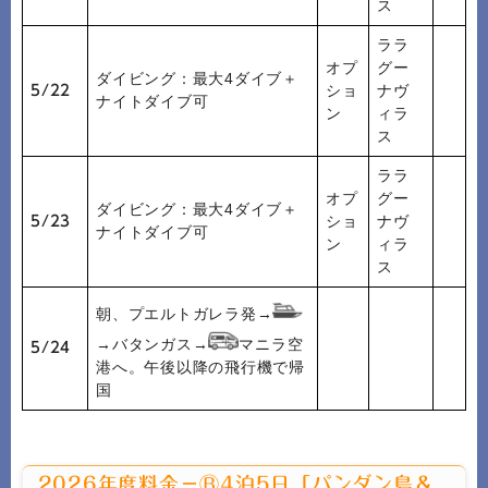
ス
ララ
オプ
グー
ダイビング：最大4ダイブ＋
ショ
ナヴ
5/22
ナイトダイブ可
ン
ィラ
ス
ララ
オプ
グー
ダイビング：最大4ダイブ＋
ショ
ナヴ
5/23
ナイトダイブ可
ン
ィラ
ス
朝、プエルトガレラ発→
→バタンガス→
マニラ空
5/24
港へ。午後以降の飛行機で帰
国
2026年度料金－Ⓑ4泊5日「パンダン島＆