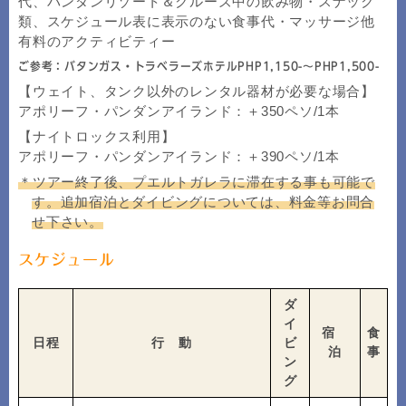
代、パンダンリゾート＆クルーズ中の飲み物・スナック
類、スケジュール表に表示のない食事代・マッサージ他
有料のアクティビティー
ご参考：バタンガス・トラベラーズホテルPHP1,150-～PHP1,500-
【ウェイト、タンク以外のレンタル器材が必要な場合】
アポリーフ・パンダンアイランド：＋350ペソ/1本
【ナイトロックス利用】
アポリーフ・パンダンアイランド：＋390ペソ/1本
＊ツアー終了後、プエルトガレラに滞在する事も可能で
す。追加宿泊とダイビングについては、料金等お問合
せ下さい。
スケジュール
ダ
イ
宿
食
日程
行 動
ビ
泊
事
ン
グ