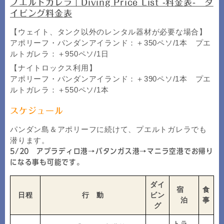
プエルトガレラ｜Diving Price List -料金表- ダ
イビング料金表
【ウェイト、タンク以外のレンタル器材が必要な場合】
アポリーフ・パンダンアイランド：＋350ペソ/1本 プエ
ルトガレラ：＋950ペソ/1日
【ナイトロックス利用】
アポリーフ・パンダンアイランド：＋390ペソ/1本 プエ
ルトガレラ：＋550ペソ/1本
スケジュール
パンダン島＆アポリーフに続けて、プエルトガレラでも
潜ります。
5/20 アブラディロ港→バタンガス港→マニラ空港でお帰り
になる事も可能です。
ダイ
宿
食
日程
行 動
ビン
泊
事
グ
トラ