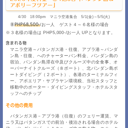
アポリーフツアー」
4/30 18:00pm マニラ空港集合 5/1(金)～5/5(火)
/お一人 ゲスト４～６名様の場合
Ⓑ
PHP68,500-
※３名様の場合は PHP5,000-/お一人 UPとなります。
含まれる物
マニラ空港～バタンガス港・往復、アブラ港～パンダ
ン島・往復、へのチャーターバン料金、パンダン島の
宿泊、パンダン島滞在中及びクルーズ中の全食事、オ
ーバーナイトクルーズ（８ボート）、北パンダン島ボ
ートダイビング（２ボート）、各港のターミナルフィ
ー、アポエリア・サブラヤン環境税、当社スタッフと
移動中のポーター・ダイビングスタッフ・ホテルスタ
ッフへのチップ
その他の費用
バタンガス港－アブラ港（往復）のフェリー運賃、マ
ニラ又はバタンガスでの前泊・後泊される場合のホテル