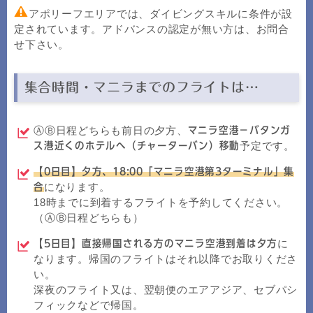
アポリーフエリアでは、ダイビングスキルに条件が設
定されています。アドバンスの認定が無い方は、お問合
せ下さい。
集合時間・マニラまでのフライトは…
ⒶⒷ日程どちらも前日の夕方、
マニラ空港－バタンガ
予定です。
ス港近くのホテルへ（チャーターバン）移動
【0日目】夕方、18:00「マニラ空港第3ターミナル」集
になります。
合
18時までに到着するフライトを予約してください。
（ⒶⒷ日程どちらも）
に
【5日目】直接帰国される方のマニラ空港到着は夕方
なります。帰国のフライトはそれ以降でお取りくださ
い。
深夜のフライト又は、翌朝便のエアアジア、セブパシ
フィックなどで帰国。