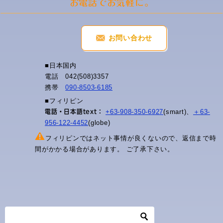
ゲ
お電話でお気軽に。
ー
シ
ョ
お問い合わせ
ン
■日本国内
電話 042(508)3357
携帯
090-8503-6185
■フィリピン
+63-908-350-6927
(smart)、
＋63-
電話・日本語text：
956-122-4452
(globe)
フィリピンではネット事情が良くないので、返信まで時
間がかかる場合があります。 ご了承下さい。