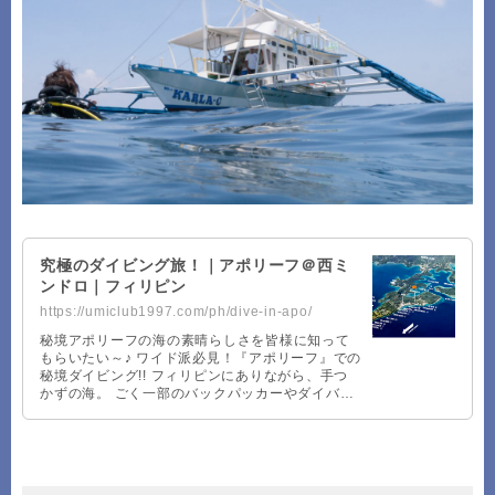
究極のダイビング旅！｜アポリーフ＠西ミ
ンドロ｜フィリピン
https://umiclub1997.com/ph/dive-in-apo/
秘境アポリーフの海の素晴らしさを皆様に知って
もらいたい～♪ ワイド派必見！『アポリーフ』での
秘境ダイビング!! フィリピンにありながら、手つ
かずの海。 ごく一部のバックパッカーやダイバー
にしか行くことの出来なかった西ミン …