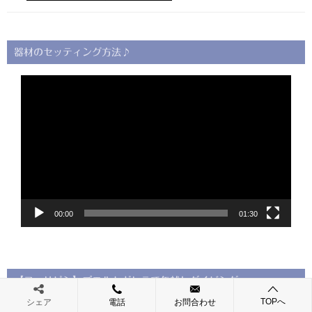
器材のセッティング方法♪
動
画
プ
レ
ー
ヤ
ー
00:00
01:30
【フィリピン】プエルトガレラで年越しダイビング
TOPへ
シェア
電話
お問合わせ
動