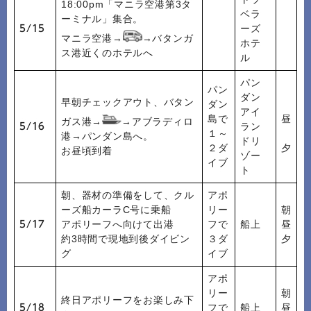
18:00pm「マニラ空港第3タ
ベラ
ーミナル」集合。
ーズ
5/15
マニラ空港→
→バタンガ
ホテ
ス港近くのホテルへ
ル
パン
パン
ダン
早朝チェックアウト、バタン
ダン
アイ
島で
昼
ガス港→
→アブラディロ
ラン
5/16
１～
港→パンダン島へ。
ドリ
２ダ
夕
お昼頃到着
ゾー
イブ
ト
朝、器材の準備をして、クル
アポ
ーズ船カーラC号に乗船
リー
朝
アポリーフへ向けて出港
フで
船上
昼
5/17
約3時間で現地到後ダイビン
３ダ
夕
グ
イブ
アポ
リー
朝
終日アポリーフをお楽しみ下
フで
船上
昼
5/18