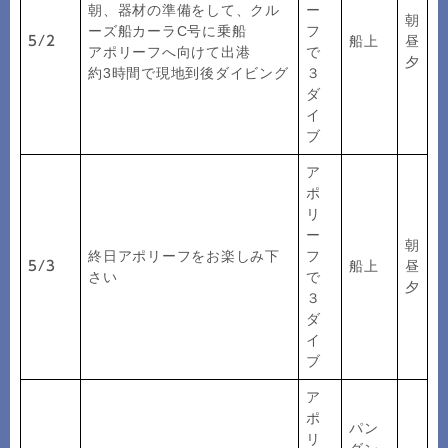
朝、器材の準備をして、クル
ー
朝
ーズ船カーラC号に乗船
フ
船上
昼
5/2
アポリーフへ向けて出港
で
夕
約3時間で現地到後ダイビング
３
ダ
イ
ブ
ア
ポ
リ
ー
朝
終日アポリーフをお楽しみ下
フ
船上
昼
5/3
さい
で
夕
３
ダ
イ
ブ
ア
ポ
パン
リ