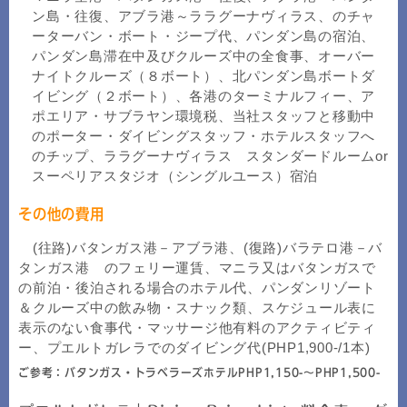
ン島・往復、アブラ港～ララグーナヴィラス、のチャ
ーターバン・ボート・ジープ代、パンダン島の宿泊、
パンダン島滞在中及びクルーズ中の全食事、オーバー
ナイトクルーズ（８ボート）、北パンダン島ボートダ
イビング（２ボート）、各港のターミナルフィー、ア
ポエリア・サブラヤン環境税、当社スタッフと移動中
のポーター・ダイビングスタッフ・ホテルスタッフへ
のチップ、ララグーナヴィラス スタンダードルームor
スーペリアスタジオ（シングルユース）宿泊
その他の費用
(往路)バタンガス港－アブラ港、(復路)バラテロ港－バ
タンガス港 のフェリー運賃、マニラ又はバタンガスで
の前泊・後泊される場合のホテル代、パンダンリゾート
＆クルーズ中の飲み物・スナック類、スケジュール表に
表示のない食事代・マッサージ他有料のアクティビティ
ー、プエルトガレラでのダイビング代(PHP1,900-/1本)
ご参考：バタンガス・トラベラーズホテルPHP1,150-～PHP1,500-