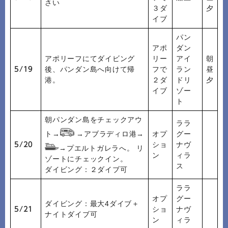
さい
３ダ
夕
イブ
パン
アポ
ダン
アポリーフにてダイビング
リー
アイ
朝
後、パンダン島へ向けて帰
フで
ラン
昼
5/19
港。
２ダ
ドリ
夕
イブ
ゾー
ト
朝パンダン島をチェックアウ
ララ
ト→
→アブラディロ港→
オプ
グー
ショ
ナヴ
5/20
→プエルトガレラへ。 リ
ン
ィラ
ゾートにチェックイン。
ス
ダイビング：２ダイブ可
ララ
オプ
グー
ダイビング：最大4ダイブ＋
ショ
ナヴ
5/21
ナイトダイブ可
ン
ィラ