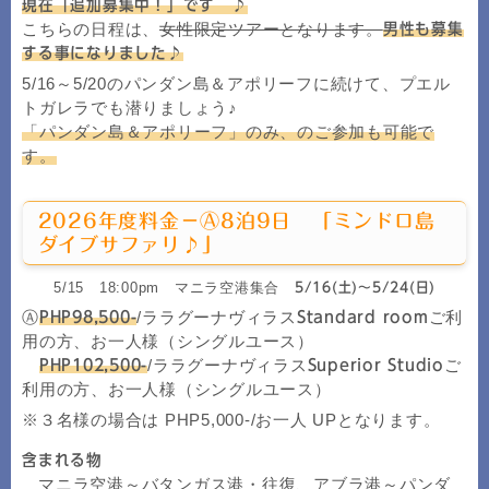
現在「追加募集中！」です ♪
こちらの日程は、
女性限定ツアーとなります。
男性も募集
する事になりました♪
5/16～5/20のパンダン島＆アポリーフに続けて、プエル
トガレラでも潜りましょう♪
「パンダン島＆アポリーフ」のみ、のご参加も可能で
す。
2026年度料金－Ⓐ8泊9日 「ミンドロ島
ダイブサファリ♪」
5/15 18:00pm マニラ空港集合
5/16(土)～5/24(日)
Ⓐ
/ララグーナヴィラス
ご利
PHP98,500-
Standard room
用の方、お一人様（シングルユース）
/ララグーナヴィラス
ご
PHP102,500-
Superior Studio
利用の方、お一人様（シングルユース）
※３名様の場合は PHP5,000-/お一人 UPとなります。
含まれる物
マニラ空港～バタンガス港・往復、アブラ港～パンダ