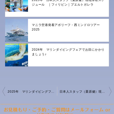
2025年 日本人スタッフ（栗原健）現地滞在スケ
ジュール ｜フィリピン｜プエルトガレラ
マニラ空港発着アポリーフ・西ミンドロツアー
2025
2024年 マリンダイビングフェアでお目にかかり
ましょう♪
投
2025年 マリンダイビングフェアでお目にかかりましょう♪
日本人スタッフ（栗原健）現地滞在スケジュール｜フィリピン｜プエルトガレラ｜2026年
稿
ナ
ビ
お見積もり・ご予約・ご質問はメールフォーム or