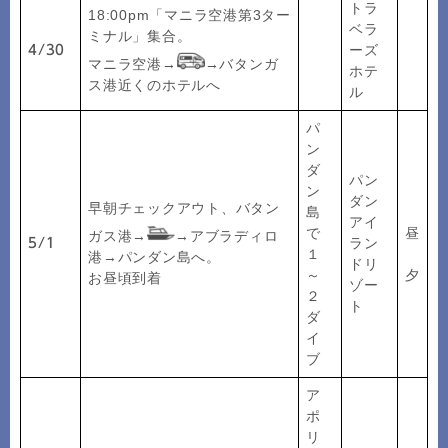
トラ
18:00pm「マニラ空港第3ター
ベラ
ミナル」集合。
ーズ
4/30
マニラ空港→
→バタンガ
ホテ
ス港近くのホテルへ
ル
パ
ン
ダ
パン
ン
ダン
早朝チェックアウト、バタン
島
アイ
で
昼
ガス港→
→アブラディロ
ラン
5/1
１
港→パンダン島へ。
ドリ
～
夕
お昼頃到着
ゾー
２
ト
ダ
イ
ブ
ア
ポ
リ