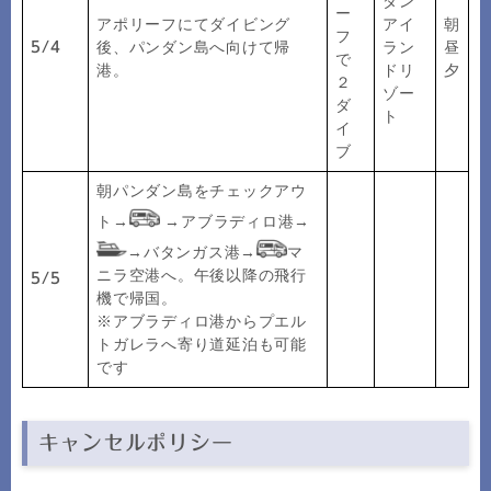
ダン
ー
アポリーフにてダイビング
アイ
朝
フ
後、パンダン島へ向けて帰
ラン
昼
5/4
で
港。
ドリ
夕
２
ゾー
ダ
ト
イ
ブ
朝パンダン島をチェックアウ
ト→
→アブラディロ港→
→バタンガス港→
マ
ニラ空港へ。午後以降の飛行
5/5
機で帰国。
※アブラディロ港からプエル
トガレラへ寄り道延泊も可能
です
キャンセルポリシー