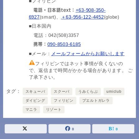
■フィリピン
+63-908-350-
電話・日本語text：
6927
(smart)、
＋63-956-122-4452
(globe)
■日本国内
電話：042(508)3357
090-8503-6185
携帯：
■メール：
メールフォームからお願いします
フィリピンではネット事情が良くないの
で、返信まで時間がかかる場合があります。 ご
了承下さい。
タグ
スキューバ
スクーバ
うみくらぶ
umiclub
ダイビング
フィリピン
プエルトガレラ
マニラ
リゾート
0
0