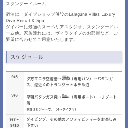
スタンダードルーム
宿泊は、ダイブショップ併設のLalaguna Villas Luxury
Dive Resort & Spa
ダイバーに最適のスーペリアスタジオ、スタンダードル
ーム他。家族連れには、ヴィラタイプのお部屋など、ご
要望に合わせてご用意いたします。
スケジュール
9/5
夕方マニラ空港着→
（専用バン）→バタンガ
ス、港近くのトランジットホテル泊
9/6
早朝バタンガス発→
（専用ボート）→リゾート
着
朝食はリゾートで。（4～ダイブ可）
9/7～
ダイビング、その他のアクティビティーをお楽しみ
9/10
下さい