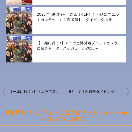
2026年4/9(木)～ 栗原（KEN）と一緒にプエル
トガレラへ～♪ 【第10弾】 ダイビングの旅
【一緒に行く♪】マニラ空港発着プエルトガレラ・
送迎チャータースケジュール2026～
投
【一緒に行く♪】マニラ空港発着プエルトガレラ・送迎チャータースケジュール2025～2026
6月・7月の週末ダイビング プロモ｜せっかくフィリピンに住んでいるのなら♪｜プエルトガレラ
稿
ナ
ビ
お見積もり・ご予約・ご質問はメールフォーム or
ゲ
お電話でお気軽に。
ー
シ