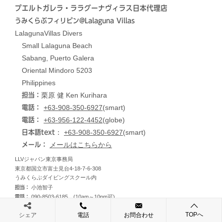
プエルトガレラ・ララグーナヴィラス日本代理店
うみくらぶフィリピン@Lalaguna Villas
LalagunaVillas Divers
Small Lalaguna Beach
Sabang, Puerto Galera
Oriental Mindoro 5203
Philippines
栗原 健 Ken Kurihara
担当：
+63-908-350-6927
(smart)
電話：
+63-956-122-4452
(globe)
電話：
：
+63-908-350-6927
(smart)
日本語text
メールはこちらから
メール：
LLVジャパン東京事務局
東京都国立市富士見台4-18-7-6-308
うみくらぶダイビングスクール内
担当：
小池智子
電話：
090-8503-6185
(10am～10pm可)
TOPへ
シェア
電話
お問合わせ