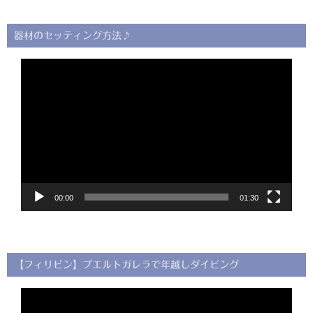
器材のセッティング方法♪
動
画
プ
レ
ー
ヤ
ー
00:00
01:30
【フィリピン】プエルトガレラで年越しダイビング
動
画