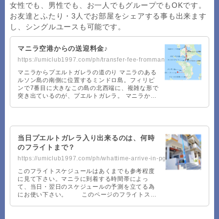
女性でも、男性でも、お一人でもグループでもOKです。
お友達とふたり・3人でお部屋をシェアする事も出来ます
し、シングルユースも可能です。
マニラ空港からの送迎料金♪
https://umiclub1997.com/ph/transfer-fee-frommanila/
マニラからプエルトガレラの道のり マニラのある
ルソン島の南側に位置するミンドロ島。フィリピ
ンで7番目に大きなこの島の北西端に、複雑な形で
突き出ているのが、プエルトガレラ。 マニラから
プエルトガレラまでは、車1.5～2.5 …
当日プエルトガレラ入り出来るのは、何時
のフライトまで？
https://umiclub1997.com/ph/whattime-arrive-in-pg/
このフライトスケジュールはあくまでも参考程度
に見て下さい。マニラに到着する時間帯によっ
て、当日・翌日のスケジュールの予測を立てる為
にお使い下さい。 このページのフライトスケ
ジュールは「マニラ空港 発着便を全部並べてみ
…