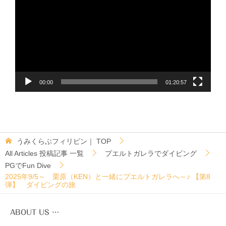
プ
レ
ー
ヤ
ー
00:00
01:20:57
うみくらぶフィリピン｜
TOP
All Articles 投稿記事 一覧
プエルトガレラでダイビング
PGでFun Dive
2025年9/5～ 栗原（KEN）と一緒にプエルトガレラへ～♪ 【第8
弾】 ダイビングの旅
ABOUT US …