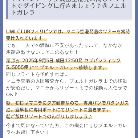
トでダイビングに行きましょう♪＠プエル
トガレラ
UMI CLUBフィリピンでは、マニラ空港発着のツアーを常時
受け入れています。
でも、一人での渡航に不安があったり…で、なかなか一
歩踏み出せない…そこのあなた！
栗原が
2025年9月5日 成田12:50発 セブパシフィック
にてプエルトガレラへ移動します。
5J5055便
同じフライトを予約すれば…
マニラ空港の入国審査から、プエルトガレラまでの移動
が安心だし、マニラからリゾートまでの移動も人任せで
OK
♪
朝、初日はマニラに夕方到着なので、専用バンでバタンガス
泊。翌早朝に専用ボートにてリゾートに着きます。
朝ご飯はリゾートでのんびりしましょう♪
今まで気になっていた方、この機会にぜひプエルトガレ
ラへお越し下さい！