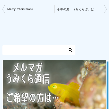
投
Merry Christmas♪
今年の夏「うみくらぶ」は、満25歳を迎えます！
稿
ナ
ビ
ゲ
ー
シ
ョ
ン