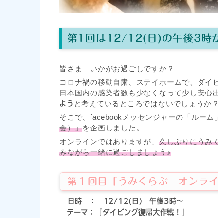
第1回は12/12(日)の午後3
皆さま いかがお過ごしですか？
コロナ禍の移動自粛、ステイホームで、ダイ
日本国内の感染者数も少なくなって少し安心
と考えているところではないでしょうか
よう
そこで、facebookメッセンジャーの「ルー
会）」
を企画しました。
オンラインではありますが、
久しぶりにうみく
みながら一緒に過ごしましょう♪
第１回目「うみくらぶ オンライ
日時 ： 12/12(日) 午後3時～
テーマ：『ダイビング復帰大作戦！』