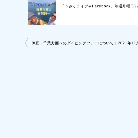
「うみくライブ＠Facebook」毎週月曜日
投
稿
ナ
ビ
ゲ
ー
シ
ョ
ン