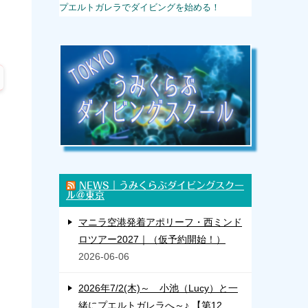
プエルトガレラでダイビングを始める！
NEWS｜うみくらぶダイビングスクー
ル＠東京
マニラ空港発着アポリーフ・西ミンド
ロツアー2027｜（仮予約開始！）
2026-06-06
2026年7/2(木)～ 小池（Lucy）と一
緒にプエルトガレラへ～♪ 【第12