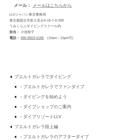
メール：
メールはこちらから
LLVジャパン東京事務局
東京都国立市富士見台4-18-7-6-308
うみくらぶダイビングスクール内
担当：
小池智子
電話：
090-8503-6185
(10am～10pm可)
プエルトガレラでダイビング
－プエルトガレラでファンダイブ
－ダイビングを始めよう
－ダイブショップのご案内
－ダイブリゾートLLV
プエルトガレラ陸上編
－プエルトガレラのアフターダイブ