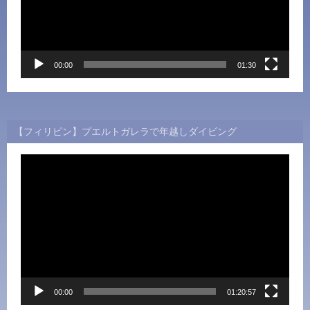
ー
ヤ
ー
00:00
01:30
【フィリピン】プエルトガレラで年越しダイビング
動
画
プ
レ
ー
ヤ
ー
00:00
01:20:57